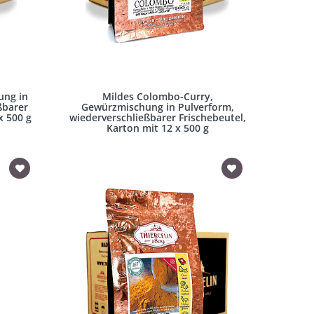
ung in
Mildes Colombo-Curry,
ßbarer
Gewürzmischung in Pulverform,
x 500 g
wiederverschließbarer Frischebeutel,
Karton mit 12 x 500 g