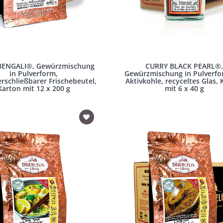
BENGALI®, Gewürzmischung
CURRY BLACK PEARL®
in Pulverform,
Gewürzmischung in Pulverfo
rschließbarer Frischebeutel,
Aktivkohle, recyceltes Glas,
Karton mit 12 x 200 g
mit 6 x 40 g