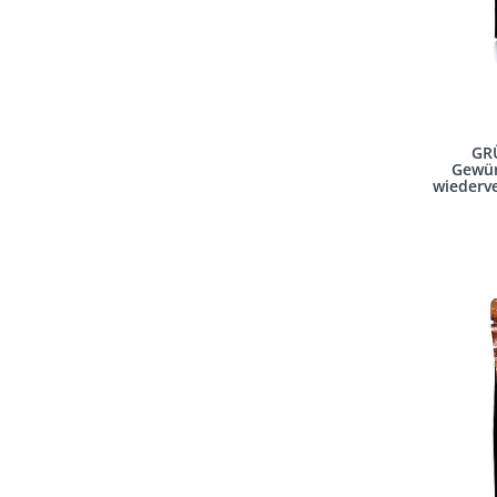
GR
Gewür
wiederve