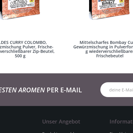
LDES CURRY COLOMBO,
Mittelscharfes Bombay Cu
mischung Pulver, Frische-
Gewürzmischung in Pulverfo
verschließbarer Zip-Beutel,
g wiederverschließbare
500 g
Frischebeutel
ESTEN AROMEN
PER E-MAIL
Unser Angebot
Informat