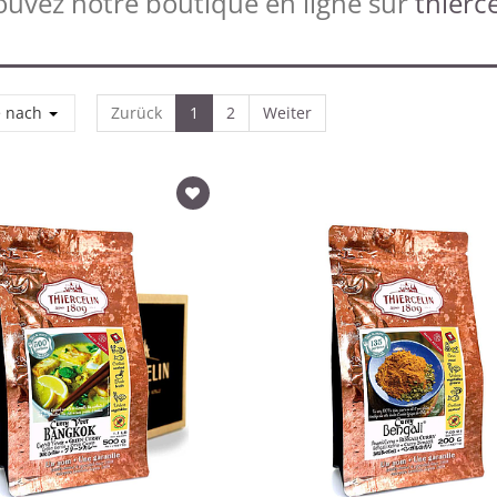
ouvez notre boutique en ligne sur
thierce
e nach
Zurück
1
2
Weiter