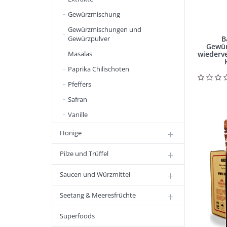
Gewürzmischung
Gewürzmischungen und
Gewürzpulver
B
Gewür
Masalas
wiederve
Paprika Chilischoten
Pfeffers
Safran
Vanille
Honige
Pilze und Trüffel
Saucen und Würzmittel
Seetang & Meeresfrüchte
Superfoods