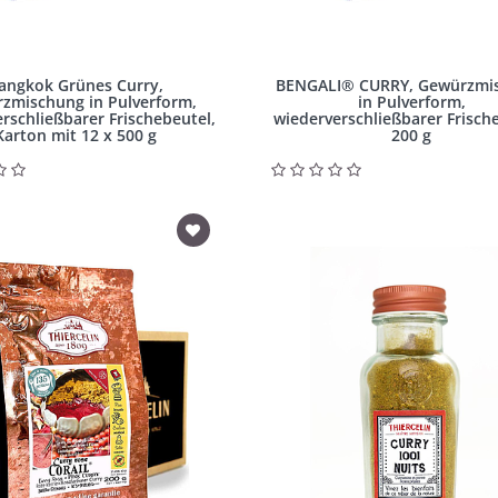
angkok Grünes Curry,
BENGALI® CURRY, Gewürzmi
zmischung in Pulverform,
in Pulverform,
rschließbarer Frischebeutel,
wiederverschließbarer Frisch
Karton mit 12 x 500 g
200 g