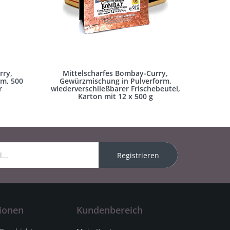
rry,
Mittelscharfes Bombay-Curry,
rm, 500
Gewürzmischung in Pulverform,
r
wiederverschließbarer Frischebeutel,
Karton mit 12 x 500 g
Registrieren
ionen
Kundenbereich