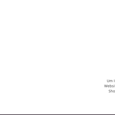
Um I
Websit
Sho