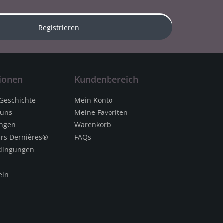
Registrieren
ionen
Kundenbereich
 Geschichte
Mein Konto
 uns
Meine Favoriten
ungen
Warenkorb
urs Dernières®
FAQs
dingungen
ein