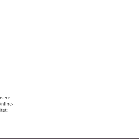
nsere
Online-
tet: