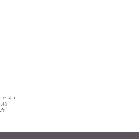
 está a
está
.fr