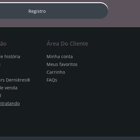
Registro
ção
Área Do Cliente
e história
Minha conta
s
Meus favoritos
Carrinho
urs Dernières®
FAQs
de venda
l
ntratando