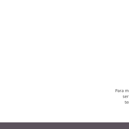
Para m
ser
te