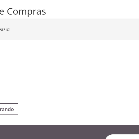
de Compras
vazio!
rando