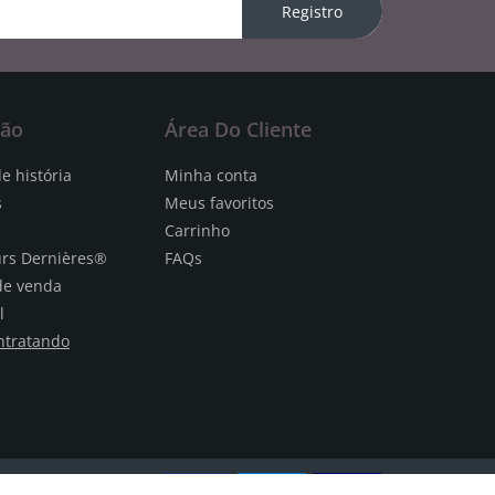
Registro
ção
Área Do Cliente
e história
Minha conta
s
Meus favoritos
Carrinho
urs Dernières®
FAQs
de venda
l
ntratando