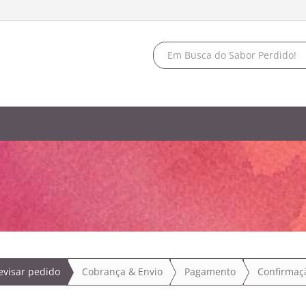
evisar pedido
Cobrança
& Envio
Pagamento
Confirmaç