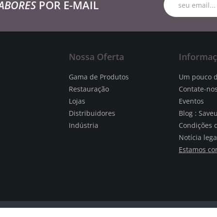
ABORES
POR E-MAIL
Nossa Oferta
Informa
Gama de Produtos
Um pouco d
Restauração
Contate-no
Lojas
Eventos
Distribuidores
Blog : Save
Indústria
Condições 
Notícia lega
Estamos co