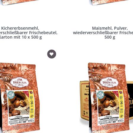
Kichererbsenmehl,
Maismehl, Pulver,
rschließbarer Frischebeutel,
wiederverschließbarer Frisch
Karton mit 10 x 500 g
500 g