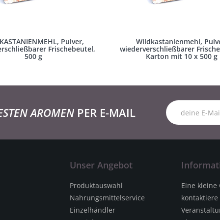
KASTANIENMEHL, Pulver,
Wildkastanienmehl, Pulv
rschließbarer Frischebeutel,
wiederverschließbarer Frische
500 g
Karton mit 10 x 500 g
ESTEN AROMEN
PER E-MAIL
Unser Angebot
Informat
Produktauswahl
Eine kleine
Nahrungsmittelservice
kontaktiere
Einzelhändler
Veranstalt