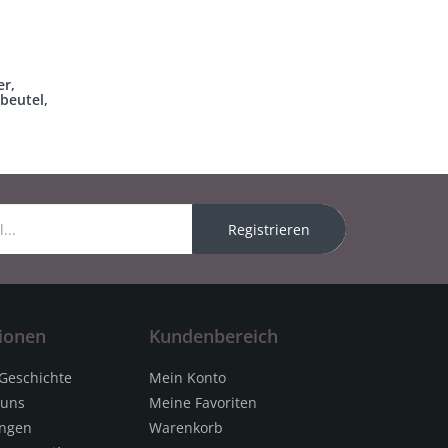
er,
beutel,
Registrieren
ionen
Kundenbereich
 Geschichte
Mein Konto
 uns
Meine Favoriten
ungen
Warenkorb