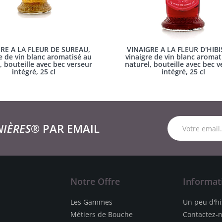
RE A LA FLEUR DE SUREAU,
VINAIGRE A LA FLEUR D'HIBI
e de vin blanc aromatisé au
vinaigre de vin blanc aromat
, bouteille avec bec verseur
naturel, bouteille avec bec v
intégré, 25 cl
intégré, 25 cl
NIÈRES®
PAR EMAIL
Notre Offre
Informat
Les Gammes
Un peu d'hi
Métiers de Bouche
Contactez-