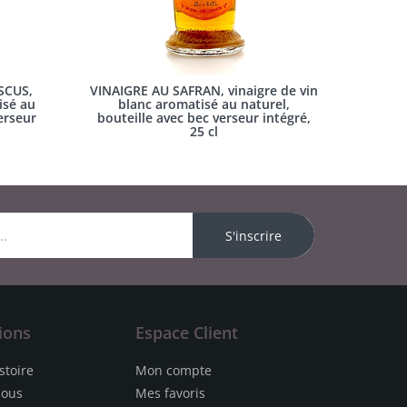
SCUS,
VINAIGRE AU SAFRAN, vinaigre de vin
isé au
blanc aromatisé au naturel,
erseur
bouteille avec bec verseur intégré,
25 cl
S'inscrire
ions
Espace Client
stoire
Mon compte
nous
Mes favoris