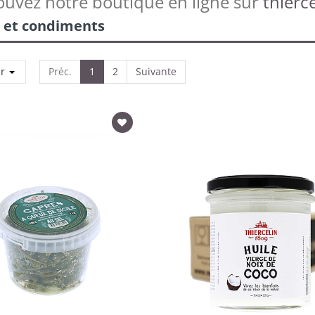
ouvez notre boutique en ligne sur
thierce
 et condiments
ar
Préc.
1
2
Suivante