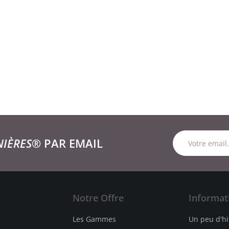
NIÈRES®
PAR EMAIL
Notre Offre
Informat
Les Gammes
Un peu d'hi