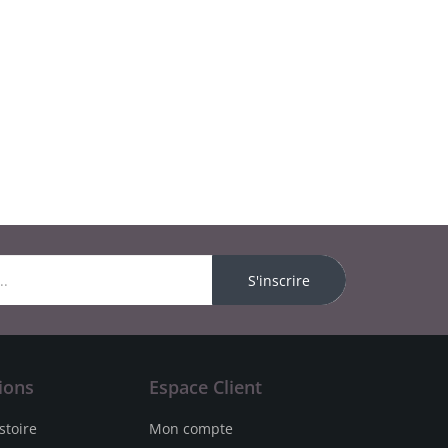
S'inscrire
ions
Espace Client
stoire
Mon compte