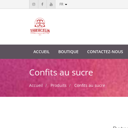
FR
ACCUEIL
BOUTIQUE
CONTACTEZ-NOUS
Confits au sucre
Accueil
Produits
Confits au sucre