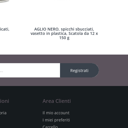
cati,
AGLIO NERO, spicchi sbucciati,
vasetto in plastica, Scatola da 12 x
150 g
Registrati
ioni
Area Clienti
oria
Il mio account
I miei preferiti
Carrello