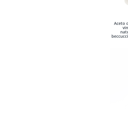
Aceto d
vi
nat
beccucci