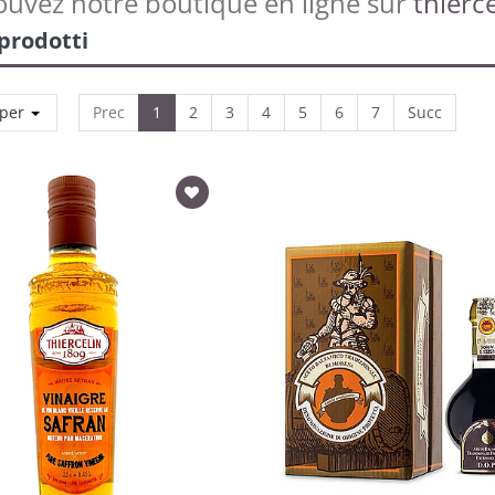
ouvez notre boutique en ligne sur
thierce
 prodotti
 per
Prec
1
2
3
4
5
6
7
Succ