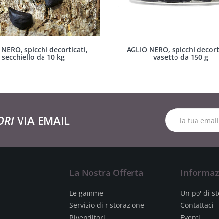
NERO, spicchi decorticati,
AGLIO NERO, spicchi decorti
secchiello da 10 kg
vasetto da 150 g
ORI
VIA EMAIL
La Nostra Offerta
Informaz
Le gamme
Un po' di st
Servizio di ristorazione
Contattaci
Rivenditori
Eventi