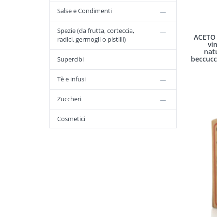
Salse e Condimenti
Spezie (da frutta, corteccia,
ACETO 
radici, germogli o pistilli)
vi
nat
beccucc
Supercibi
Tè e infusi
Zuccheri
Cosmetici