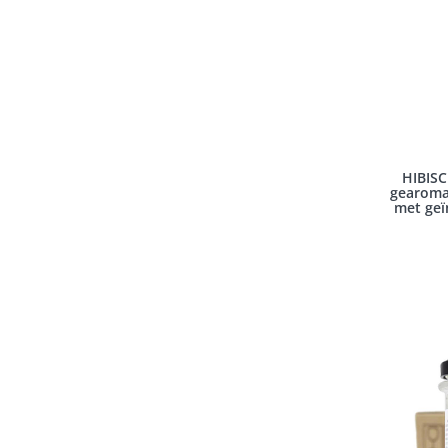
HIBISC
gearomat
met geï