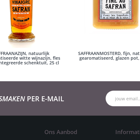
FRAANAZIJN, natuurlijk
SAFFRAANMOSTERD, fijn, natu
iseerde witte wijnazijn, fles
gearomatiseerd, glazen pot,
ntegreerde schenktuit, 25 cl
 SMAKEN
PER E-MAIL
Ons Aanbod
Informat