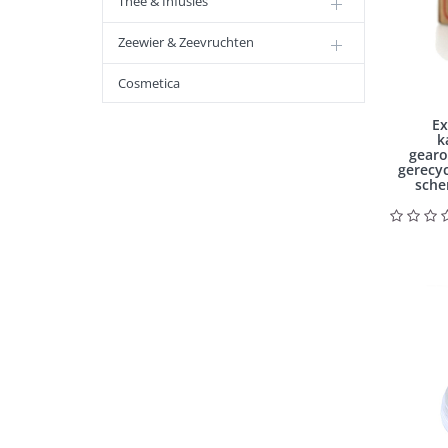
Thee & Infusies
Zeewier & Zeevruchten
Cosmetica
Ex
k
gearo
gerecy
sche