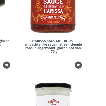
glazen
HARISSA SAUS MET ROOS,
g
ambachtelijke saus met een vleugje
roos, huisgemaakt, glazen pot van
170 g