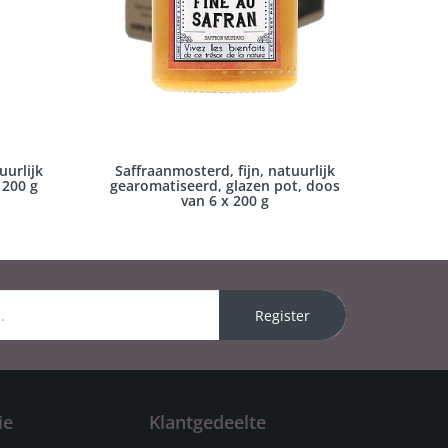
urlijk
Saffraanmosterd, fijn, natuurlijk
 200 g
gearomatiseerd, glazen pot, doos
van 6 x 200 g
Register
ie
Klantgedeelte