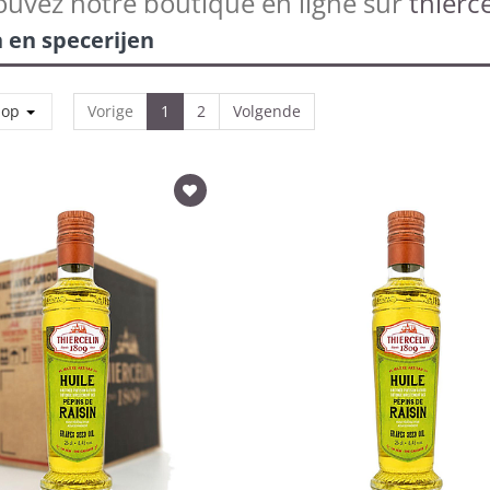
ouvez notre boutique en ligne sur
thierce
 en specerijen
 op
Vorige
1
2
Volgende