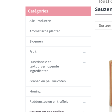
Retr
Sauzen
Catégories
Alle Producten
Sorteer
Aromatische planten
Bloemen
Fruit
Functionele en
textuurverhogende
ingrediënten
Granen en peulvruchten
Honing
Paddenstoelen en truffels
Sauzen en specerijen