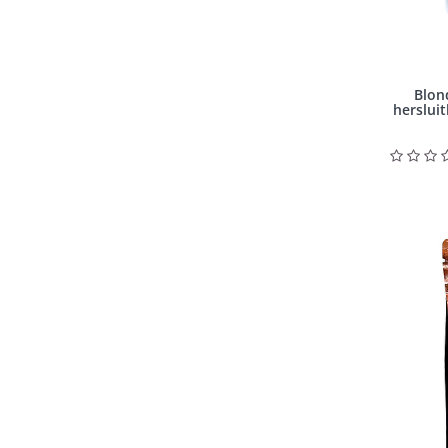
Blon
herslui