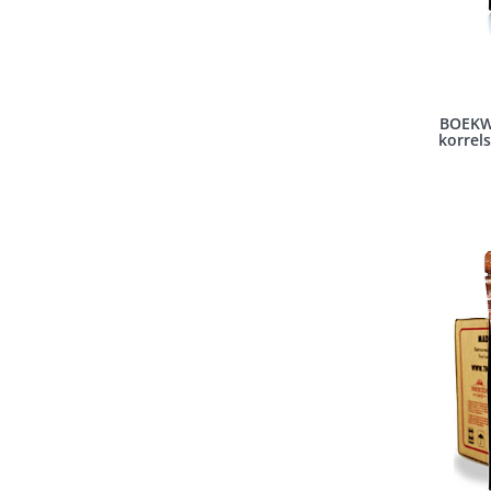
BOEKW
korrel