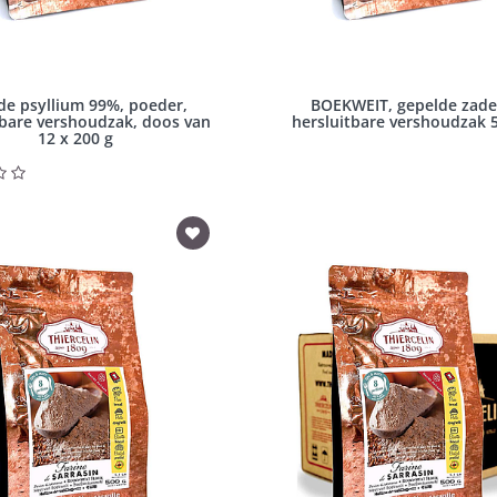
de psyllium 99%, poeder,
BOEKWEIT, gepelde zade
tbare vershoudzak, doos van
hersluitbare vershoudzak 
12 x 200 g