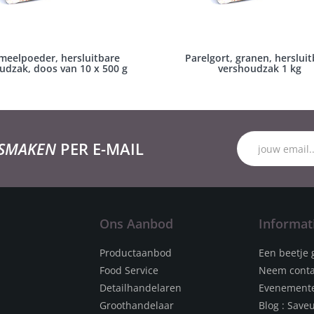
meelpoeder, hersluitbare
Parelgort, granen, herslui
udzak, doos van 10 x 500 g
vershoudzak 1 kg
 SMAKEN
PER E-MAIL
Ons Aanbod
Informat
Productaanbod
Een beetje 
Food Service
Neem conta
Detailhandelaren
Evenement
Groothandelaar
Blog : Save