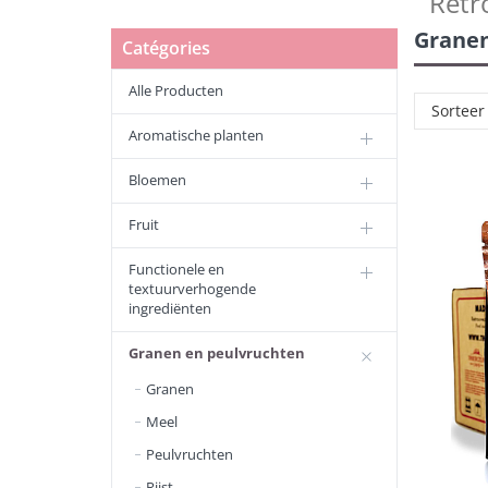
Retr
Granen
Catégories
Alle Producten
Sorteer
Aromatische planten
Bloemen
Fruit
Functionele en
textuurverhogende
ingrediënten
Granen en peulvruchten
Granen
Meel
Peulvruchten
Rijst