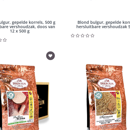
lgur, gepelde korrels, 500 g
Blond bulgur, gepelde korr
tbare vershoudzak, doos van
hersluitbare vershoudzak 
12 x 500 g