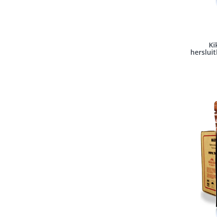
Ki
herslui