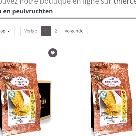
ouvez notre boutique en ligne sur
thierce
 en peulvruchten
 op
Vorige
1
2
Volgende