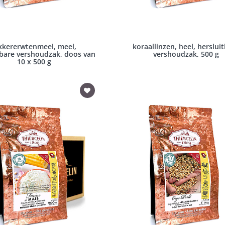
kkererwtenmeel, meel,
koraallinzen, heel, herslui
tbare vershoudzak, doos van
vershoudzak, 500 g
10 x 500 g