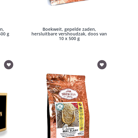
n,
Boekweit, gepelde zaden,
500 g
hersluitbare vershoudzak, doos van
10 x 500 g