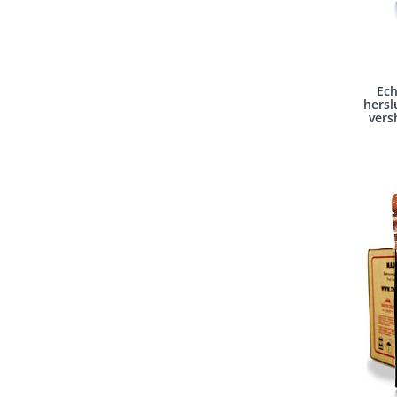
Ech
hersl
vers