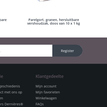
tbare
Parelgort, granen, hersluitbare
vershoudzak, doos van 10 x 1 kg
Register
ie
Klantgedeelte
geschiedenis
Mijn account
ct met ons op
Mijn favorieten
en
Winkelwagen
urs Dernières®
FAQs