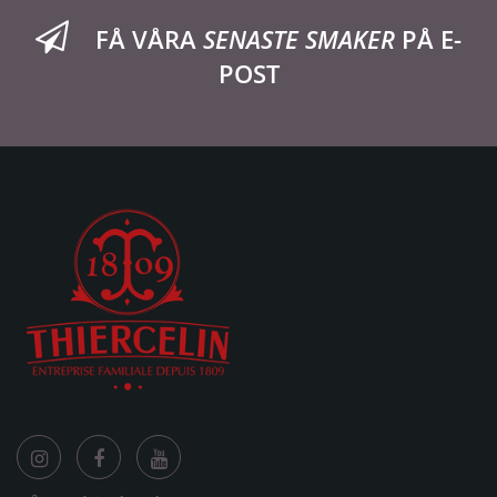
FÅ VÅRA
SENASTE SMAKER
PÅ E-
POST