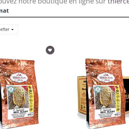
ouvez notre boutique en ligne sur
thierce
mat
 efter