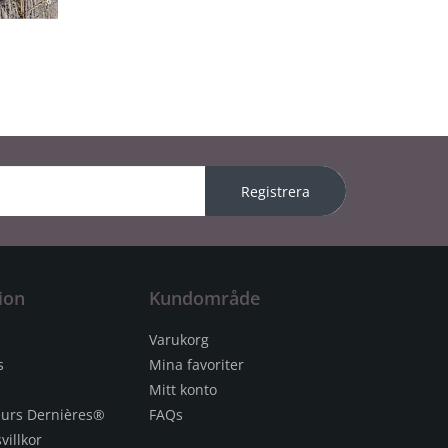
Registrera
ion
Kundområde
Varukorg
s
Mina favoriter
Mitt konto
eurs Dernières®
FAQs
villkor