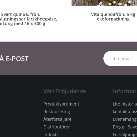
Svart quinoa, frön,
Vita quinoafrön, 5 kg
slutningsbar färskhetspåse,
ekoförpackning
artong med 16 x 500 g
Å E-POST
Vårt Erbjudande
Informat
Produktsortiment
Lite historia
Restaurering
kontakta os
Återförsäljare
Evenemang
Distributörer
Blogg : Sav
Industri
Försäljnings