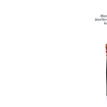
Blo
återför
k