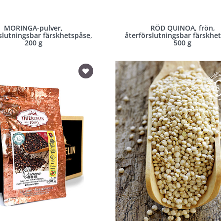
MORINGA-pulver,
RÖD QUINOA, frön,
slutningsbar färskhetspåse,
återförslutningsbar färskhe
200 g
500 g