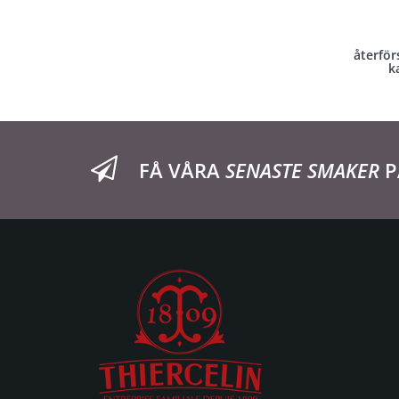
återför
k
FÅ VÅRA
SENASTE SMAKER
P