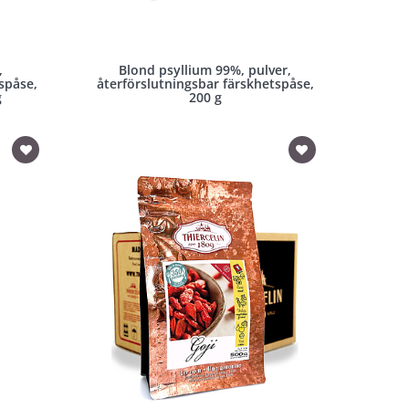
,
Blond psyllium 99%, pulver,
spåse,
återförslutningsbar färskhetspåse,
g
200 g