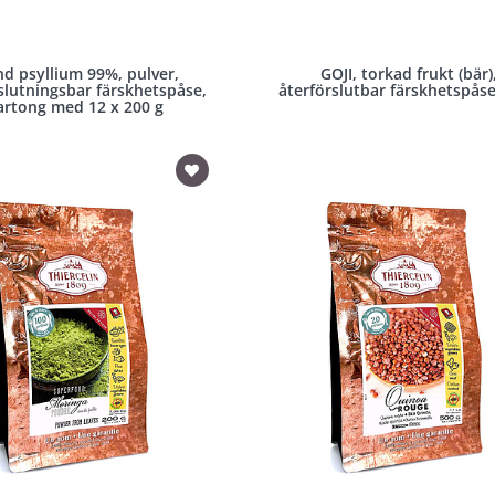
nd psyllium 99%, pulver,
GOJI, torkad frukt (bär)
slutningsbar färskhetspåse,
återförslutbar färskhetspåse
artong med 12 x 200 g