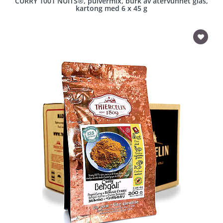
CURRY 1001 NUITS®, pulvermix, burk av återvunnet glas,
kartong med 6 x 45 g