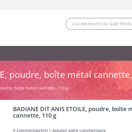
, poudre, boîte métal cannette,
oudre, boîte métal cannette, 110 g
BADIANE DIT ANIS ETOILE, poudre, boîte 
cannette, 110 g
0
Commentaire(s) | Ajoutez votre commentaire