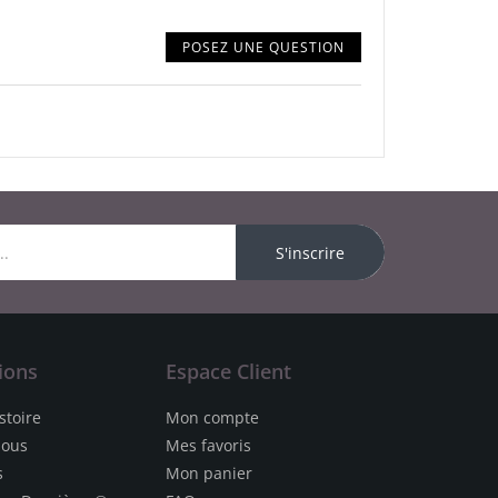
POSEZ UNE QUESTION
S'inscrire
ions
Espace Client
stoire
Mon compte
nous
Mes favoris
s
Mon panier