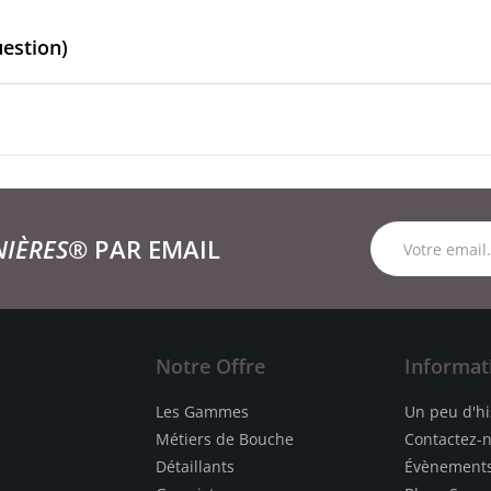
uestion)
NIÈRES®
PAR EMAIL
Notre Offre
Informat
Les Gammes
Un peu d'hi
Métiers de Bouche
Contactez-
Détaillants
Évènement