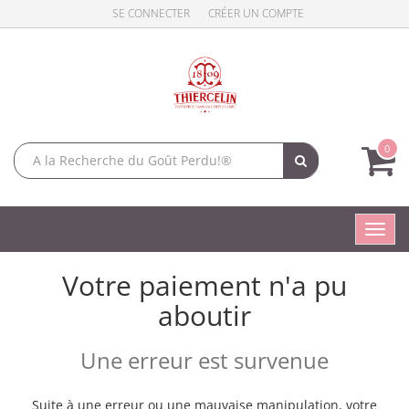
SE CONNECTER
CRÉER UN COMPTE
0
Toggl
navig
Votre paiement n'a pu
aboutir
Une erreur est survenue
Suite à une erreur ou une mauvaise manipulation, votre