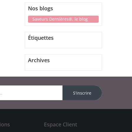
Nos blogs
Saveurs Dernières®, le blog
Étiquettes
Archives
S'inscrire
ions
Espace Client