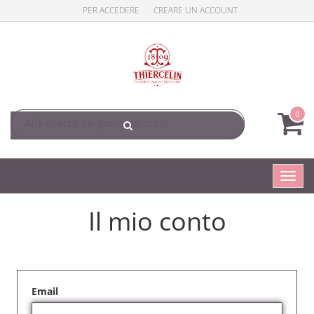
PER ACCEDERE
CREARE UN ACCOUNT
0
Toggl
navig
Il mio conto
Email