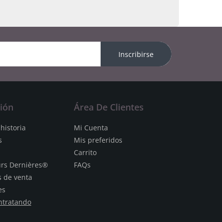
Inscribirse
ión
Área De Clientes
historia
Mi Cuenta
s
Mis preferidos
Carrito
urs Dernières®
FAQs
s de venta
es
ntratando