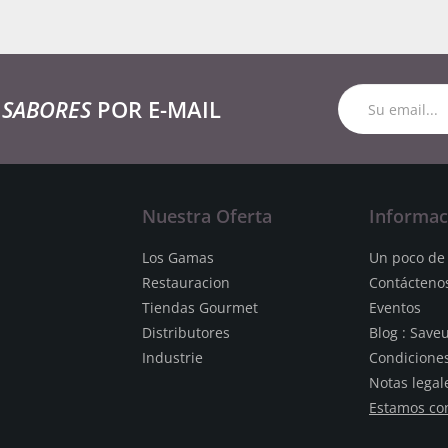
 SABORES
POR E-MAIL
Nuestra Oferta
Informac
Los Gamas
Un poco de 
Restauracion
Contácteno
Tiendas Gourmet
Eventos
Distributores
Blog : Save
Industrie
Condicione
Notas legal
Estamos co