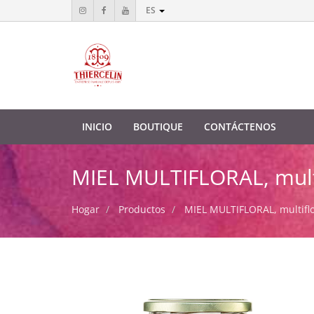
ES
INICIO
BOUTIQUE
CONTÁCTENOS
MIEL MULTIFLORAL, multif
Hogar
Productos
MIEL MULTIFLORAL, multiflor