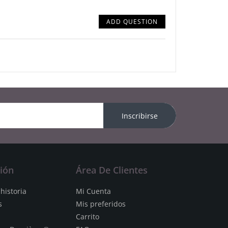
ADD QUESTION
Inscribirse
ión
Área De Clientes
historia
Mi Cuenta
s
Mis preferidos
Carrito