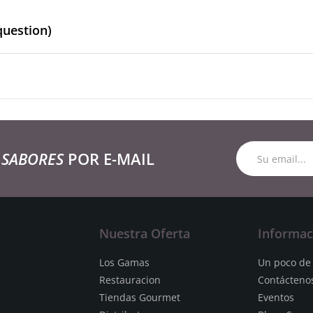
question)
 SABORES
POR E-MAIL
Nuestra Oferta
Informac
Los Gamas
Un poco de 
Restauracion
Contácteno
Tiendas Gourmet
Eventos