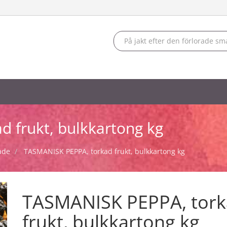
 frukt, bulkkartong kg
ade
TASMANISK PEPPA, torkad frukt, bulkkartong kg
TASMANISK PEPPA, tor
frukt, bulkkartong kg