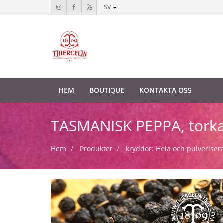
SV
HEM
BOUTIQUE
KONTAKTA OSS
TASMANISK PEPPA, torkad
Hem
Produkter
kryddor: Hela och pulveriser